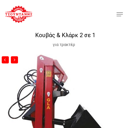
Skip
Menu
Men
to
main
content
Κουβάς & Κλάρκ 2 σε 1
για τρακτέρ